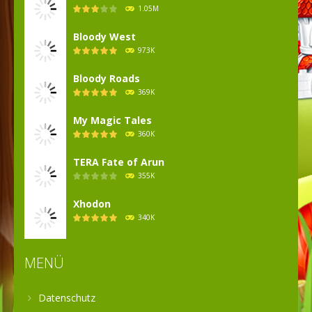
1.05M
Bloody West
973K
Bloody Roads
369K
My Magic Tales
360K
TERA Fate of Arun
355K
Xhodon
340K
MENÜ
Datenschutz