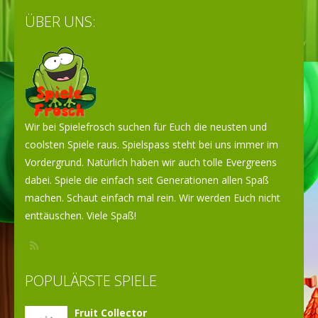
ÜBER UNS:
Spielen
Spielen
Spielen
Wir bei Spielefrosch suchen für Euch die neusten und
coolsten Spiele raus. Spielspass steht bei uns immer im
Vordergrund. Natürlich haben wir auch tolle Evergreens
dabei. Spiele die einfach seit Generationen allen Spaß
machen. Schaut einfach mal rein. Wir werden Euch nicht
enttäuschen. Viele Spaß!
POPULÄRSTE SPIELE
Fruit Collector