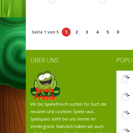
Flappy WOW
TimberMan
5.3K
4.55K
Seite 1 von 5
1
2
3
4
5
Arcade
Arcade
Crack the code
Alienanza
ÜBER UNS:
POPUL
5.44K
5.13K
Wir bei Spielefrosch suchen für Euch die
neusten und coolsten Spiele raus.
Spielspass steht bei uns immer im
Vordergrund. Natürlich haben wir auch