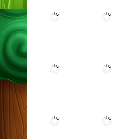
Arcade
Tom & Jerry
Arcade
Mouse Maze
Color Blocks
5.58K
5.44K
Arcade
Arcade
Cut the Rope:
Farm Blocks
Magic
10×10
5.92K
5.96K
Arcade
Arcade
Candy SlingShot
Fruit Collector
6.36K
1.05M