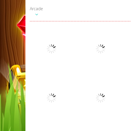
Arcade
Arcade
Dutch
Arcade
Shuffleboard
Doggy Dive
21.2K
47K