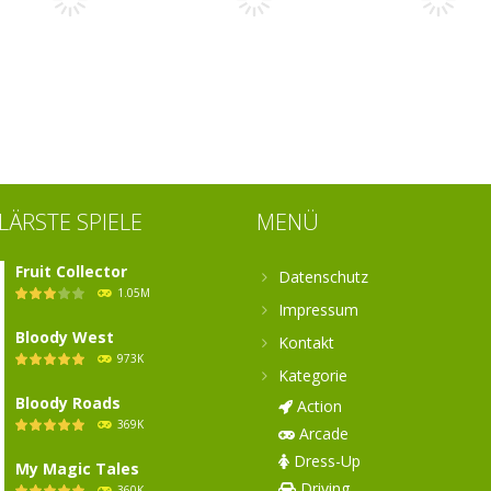
Pigeon Bomber
Classic Frog
SnowMan
4.52K
4.95K
5.
Arcade
Snake 3310
Arcade
Arcade
HTML5
Pixeroids
FizColor
ÄRSTE SPIELE
MENÜ
4.57K
4.87K
4.
Fruit Collector
Datenschutz
1.05M
Impressum
Bloody West
Kontakt
973K
Kategorie
Bloody Roads
Action
369K
Arcade
Dress-Up
My Magic Tales
Driving
360K