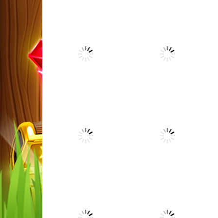
Arcade
Arcade
JomJom Jump
Broom
12.7K
111K
Arcade
Arcade
Space Miner
Sally BBQ Joint
6.9K
7.87K
Arcade
Arcade