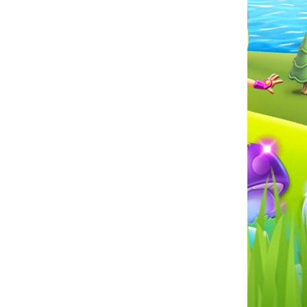
41K
28K