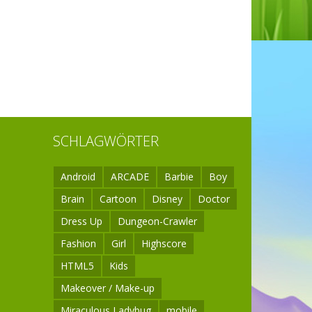
66K
SCHLAGWÖRTER
93K
Android
ARCADE
Barbie
Boy
Brain
Cartoon
Disney
Doctor
Dress Up
Dungeon-Crawler
Fashion
Girl
Highscore
HTML5
Kids
Makeover / Make-up
Miraculous Ladybug
mobile