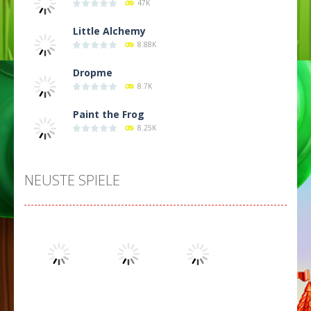
47K
Little Alchemy
8.88K
Dropme
8.7K
Paint the Frog
8.25K
NEUSTE SPIELE