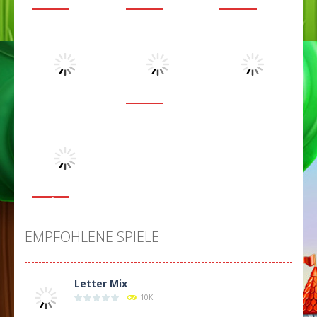
Casino
Casino
Casino
Pocahontas
Refuge
Three Cards
Slots
Solitaire
Monte
5.58K
5.98K
5.35K
Casino
Fantasy
Casino
Casino
Scratch Fruit
Slots
Pirate Slots
5.17K
4.26K
5.2K
Casino
Sudoku
HTML5
EMPFOHLENE SPIELE
4.75K
Letter Mix
10K