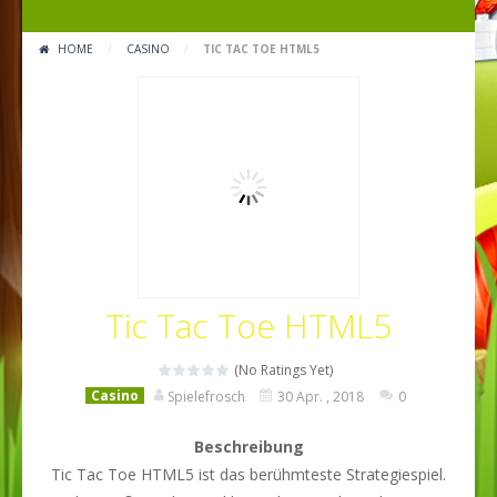
HOME
/
CASINO
/
TIC TAC TOE HTML5
Tic Tac Toe HTML5
(No Ratings Yet)
Casino
Spielefrosch
30 Apr. , 2018
0
Beschreibung
Tic Tac Toe HTML5 ist das berühmteste Strategiespiel.