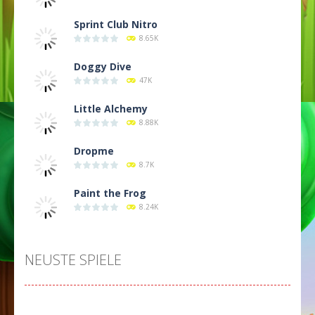
Sprint Club Nitro
8.65K
Doggy Dive
47K
Little Alchemy
8.88K
Dropme
8.7K
Paint the Frog
8.24K
NEUSTE SPIELE