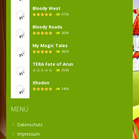
Bloody West
973K
Bloody Roads
369K
My Magic Tales
360K
TERA Fate of Arun
354K
Xhodon
340K
MENÜ
Datenschutz
Impressum