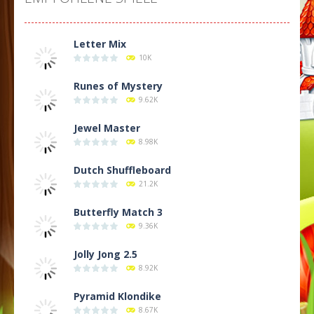
Letter Mix
10K
Runes of Mystery
9.62K
Jewel Master
8.98K
Dutch Shuffleboard
21.2K
Butterfly Match 3
9.36K
Jolly Jong 2.5
8.92K
Pyramid Klondike
8.67K