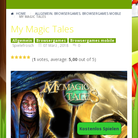
HOME
/
ALLGEMEIN
,
BROWSERGAMES
,
BROWSERGAMES MOBILE
/
MY MAGIC TALES
My Magic Tales
Allgemein
Browsergames
Browsergames mobile
Spielefrosch
07 März , 2018
0
(
1
votes, average:
5,00
out of 5)
Kostenlos Spielen