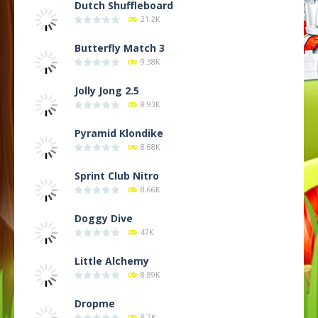
Dutch Shuffleboard
21.2K
Butterfly Match 3
9.38K
Jolly Jong 2.5
8.93K
Pyramid Klondike
8.68K
Sprint Club Nitro
8.66K
Doggy Dive
47K
Little Alchemy
8.89K
Dropme
8.7K