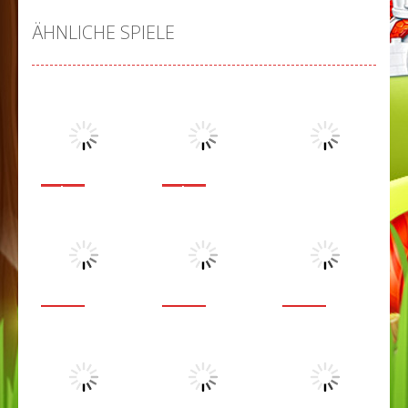
ÄHNLICHE SPIELE
Other
Other
Little
Waffle
Other
Alchemy
Words
TenTrix
8.89K
8.59K
7.78K
Other
Other
Other
Cut The
X O Tic Tac
Daily Trees
Rope
Toe
and Tents
6.86K
6.48K
7.02K