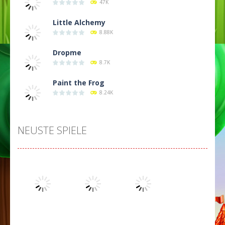
47K
Little Alchemy
8.88K
Dropme
8.7K
Paint the Frog
8.24K
NEUSTE SPIELE