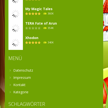
My Magic Tales
360K
TERA Fate of Arun
354K
Xhodon
340K
MENÜ
Datenschutz
Impressum
Kontakt
Kategorie
SCHLAGWÖRTER