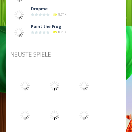
Dropme
8.71K
Paint the Frog
8.25K
NEUSTE SPIELE
Spielen
Spielen
Spielen