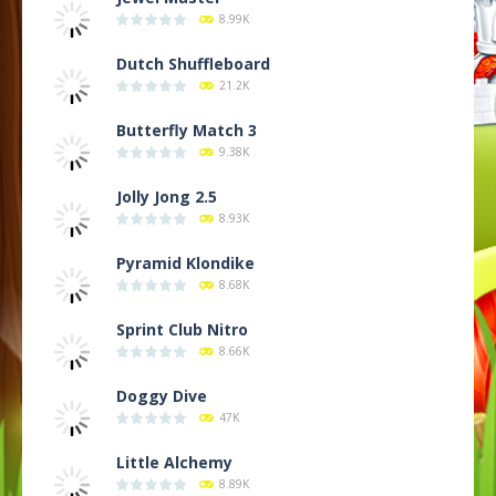
8.99K
Dutch Shuffleboard
21.2K
Butterfly Match 3
9.38K
Jolly Jong 2.5
8.93K
Pyramid Klondike
8.68K
Sprint Club Nitro
8.66K
Doggy Dive
47K
Little Alchemy
8.89K