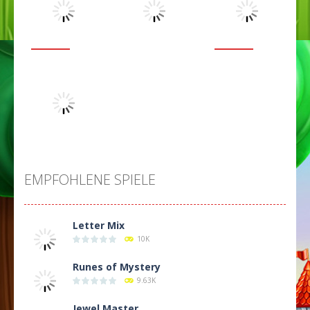
8.28K
6.42K
6.36K
Driving
Driving
Street
Endless
Driving
Pursuit
Rival Rush
Truck
6.91K
8.02K
5.59K
Driving
Thug Racer
EMPFOHLENE SPIELE
6.95K
Letter Mix
10K
Runes of Mystery
9.63K
Jewel Master