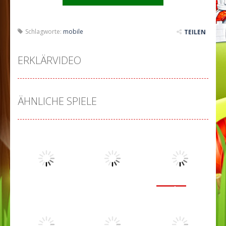
Schlagworte:
mobile
TEILEN
ERKLÄRVIDEO
ÄHNLICHE SPIELE
Puzzles
Marble
Puzzles
Puzzles
Dropme
Circles
Smash