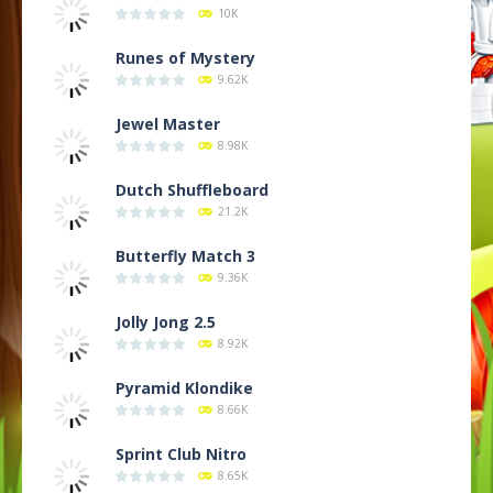
10K
Runes of Mystery
9.62K
Jewel Master
8.98K
Dutch Shuffleboard
21.2K
Butterfly Match 3
9.36K
Jolly Jong 2.5
8.92K
Pyramid Klondike
8.66K
Sprint Club Nitro
8.65K