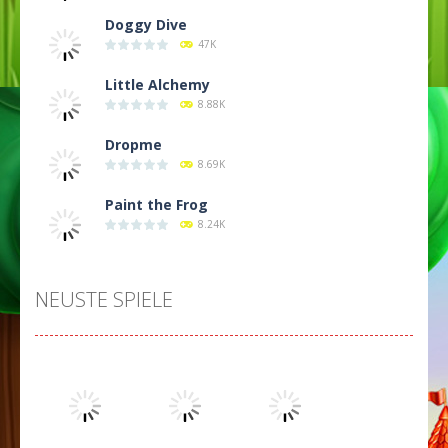
Doggy Dive
47K
Little Alchemy
8.88K
Dropme
8.69K
Paint the Frog
8.24K
NEUSTE SPIELE