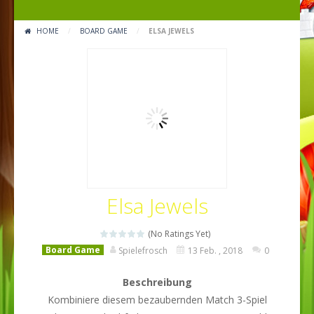
HOME
/
BOARD GAME
/
ELSA JEWELS
Elsa Jewels
(No Ratings Yet)
Board Game
Spielefrosch
13 Feb. , 2018
0
Beschreibung
Kombiniere diesem bezaubernden Match 3-Spiel