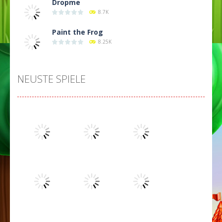
Dropme
8.7K
Paint the Frog
8.25K
NEUSTE SPIELE
Spielen
Spielen
Spielen