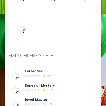
8.93K
8.67K
8.51K
Board Game
Board Game
Board Game
Plushy
Tripeaks
Fruit
Animals
Creatures
Mahjong
28.1K
28.5K
13.3K
Board Game
Lost Island 3
EMPFOHLENE SPIELE
6.48K
Letter Mix
10K
Runes of Mystery
9.62K
Jewel Master
8.99K